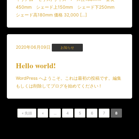
450mm シェード上150mm シェード下250mm
シェード高180mm 価格 32,000 […]
2020年06月09日
お知らせ
Hello world!
WordPress へようこそ。これは最初の投稿です。編集
もしくは削除してブログを始めてください !
« 先頭
«
...
4
5
6
7
8